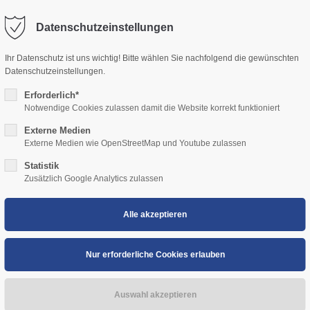
Datenschutzeinstellungen
ort
Get in touch
Ihr Datenschutz ist uns wichtig! Bitte wählen Sie nachfolgend die gewünschten
HOME
ÜBER UNS
RUNDFAHRTEN
EVENTFAHRTEN
sum dolor sit amet:
Datenschutzeinstellungen.
Cybersteel Inc.
376-293 City Road, Suite 600
Erforderlich*
San Francisco, CA 94102
Notwendige Cookies zulassen damit die Website korrekt funktioniert
4h
Externe Medien
/ 365days
Have any questions?
Externe Medien wie OpenStreetMap und Youtube zulassen
+44 1234 567 890
Statistik
Zusätzlich Google Analytics zulassen
Drop us a line
info@yourdomain.com
 support for our customers
i 8:00am - 5:00pm
(GMT +1)