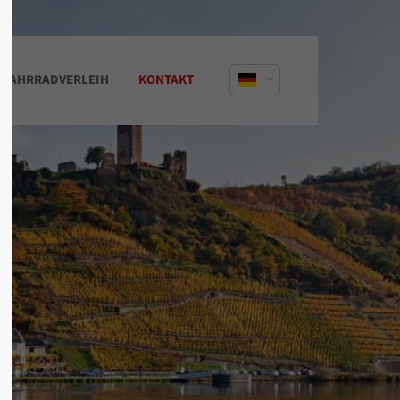
About us
FAHRRADVERLEIH
KONTAKT
Lorem ipsum dolor sit amet,
consectetuer adipiscing elit.
Aenean commodo ligula eget dolor.
Aenean massa. Cum sociis natoque
penatibus et magnis dis parturient
montes, nascetur ridiculus mus. Donec
quam felis, ultricies nec.