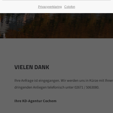
Privacyverklaring
Colofon
VIELEN DANK
Ihre Anfrage ist eingegangen. Wir werden uns in Kürze mit Ihnen
dringenden Anliegen telefonisch unter 02671 / 5063080.
Ihre KD-Agentur Cochem