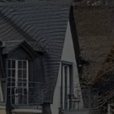
info@yourdomain.com
About us
Lorem ipsum dolor sit amet, consectetuer adipiscing
elit.
Aenean commodo ligula eget dolor. Aenean massa. Cum
sociis natoque penatibus et magnis dis parturient
montes, nascetur ridiculus mus. Donec quam felis,
ultricies nec.