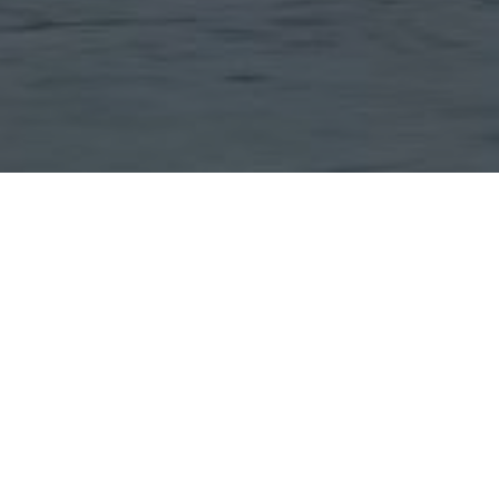
IMPRESSIONEN VON UNSEREN
PANORAMAFAHRTEN COCHEM
Erlebe die Mosel aus einer neuen Perspektive – mit einer
unvergesslichen
Panoramafahrt ab Cochem
. Genieße traumhafte
Ausblicke bei einem Glas Moselwein oder einer Tasse Kaffee. Unsere
Panoramafahrt Cochem
bietet dir eindrucksvolle Natur, historische
Kulissen und pure Entschleunigung. Ob bei Sonne oder in der