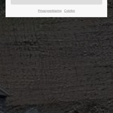
24h
Privacyverklaring
Colofon
/ 365days
We offer support for our customers
Mon - Fri 8:00am - 5:00pm
(GMT +1)
Get in touch
Cybersteel Inc.
376-293 City Road, Suite 600
San Francisco, CA 94102
Have any questions?
+44 1234 567 890
Drop us a line