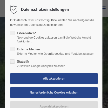
Menu
Datenschutzeinstellungen
Login
Ihr Datenschutz ist uns wichtig! Bitte wählen Sie nachfolgend die
Benutzername
gewünschten Datenschutzeinstellungen.
Erforderlich*
Notwendige Cookies zulassen damit die Website korrekt
funktioniert
Passwort
Externe Medien
Externe Medien wie OpenStreetMap und Youtube zulassen
Statistik
Zusätzlich Google Analytics zulassen
Anmelden
Register
|
Lost your password?
Support
Lorem ipsum dolor sit amet: