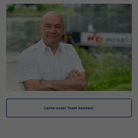
info@yourdomain.com
About us
Lorem ipsum dolor sit amet, consectetuer adipiscing
elit.
Aenean commodo ligula eget dolor. Aenean massa. Cum
sociis natoque penatibus et magnis dis parturient
montes, nascetur ridiculus mus. Donec quam felis,
ultricies nec.
Lerne unser Team kennen!