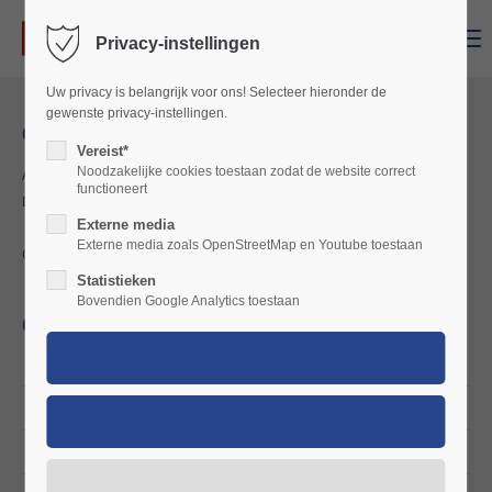
Menu
Privacy-instellingen
Login
Uw privacy is belangrijk voor ons! Selecteer hieronder de
Gebruikersnaam
gewenste privacy-instellingen.
OVER ONS
Vereist*
Noodzakelijke cookies toestaan zodat de website correct
Al meer dan 10 jaar bieden wij samen met onze partner, de Köln-
functioneert
Düsseldorfer,
Wachtwoord
boottochten in Cochem / Moezel
aan.
Externe media
Externe media zoals OpenStreetMap en Youtube toestaan
Ook
fietsen en e-bikes
kunt u bij ons tegen gunstige tarieven huren.
Statistieken
Bovendien Google Analytics toestaan
ONS AANBOD
Inloggen
Rondvaarten Cochem / Moezel
Register
|
Lost your password?
Evenementvaarten Cochem / Moezel
Support
Fietsverhuur Cochem / Moezel
Lorem ipsum dolor sit amet: