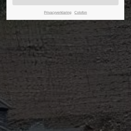
24h
Privacyverklaring
Colofon
/ 365days
We offer support for our customers
Mon - Fri 8:00am - 5:00pm
(GMT +1)
Get in touch
Cybersteel Inc.
376-293 City Road, Suite 600
San Francisco, CA 94102
Have any questions?
+44 1234 567 890
Drop us a line