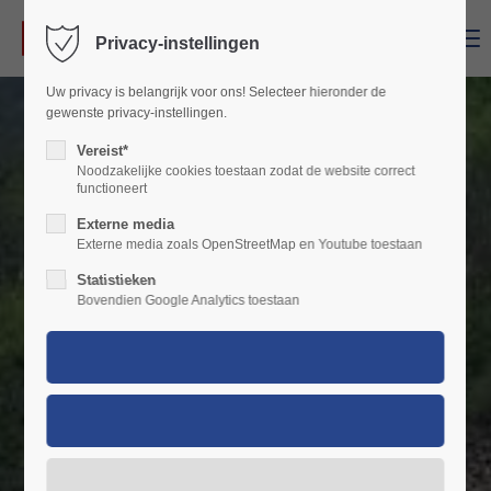
Menu
Privacy-instellingen
Login
Uw privacy is belangrijk voor ons! Selecteer hieronder de
Gebruikersnaam
gewenste privacy-instellingen.
Vereist*
Noodzakelijke cookies toestaan zodat de website correct
functioneert
Wachtwoord
Externe media
Externe media zoals OpenStreetMap en Youtube toestaan
Statistieken
Bovendien Google Analytics toestaan
Inloggen
Register
|
Lost your password?
Support
Lorem ipsum dolor sit amet: