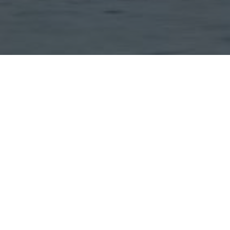
IMPRESSIES VAN ONZE
PANORAMAVAREN COCHEM
Beleef de Moezel vanuit een nieuw perspectief – met een
onvergetelijke
panorarondvaart vanaf Cochem
. Geniet van
prachtige uitzichten met een glas Moezelwijn of een kopje koffie.
Onze
panorarondvaart Cochem
biedt je indrukwekkende natuur,
historische decors en pure ontspanning. Of het nu zonnig is of in de
gouden avondstemming – een
panorarondvaart Cochem
blijft
onvergetelijk. Ontdek nu de mooiste indrukken – de