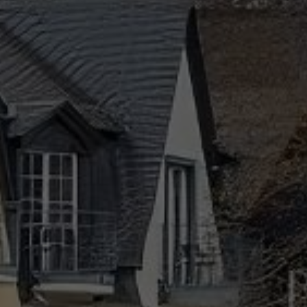
info@yourdomain.com
About us
Lorem ipsum dolor sit amet, consectetuer adipiscing
elit.
Aenean commodo ligula eget dolor. Aenean massa. Cum
sociis natoque penatibus et magnis dis parturient
montes, nascetur ridiculus mus. Donec quam felis,
ultricies nec.