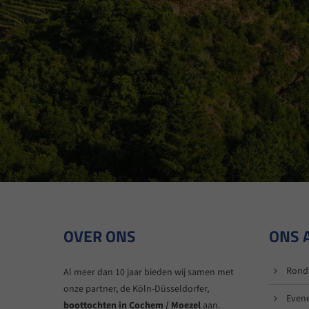
OVER ONS
ONS 
Rond
Al meer dan 10 jaar bieden wij samen met
onze partner, de Köln-Düsseldorfer,
Even
boottochten in Cochem / Moezel
aan.