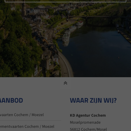
AANBOD
WAAR ZIJN WIJ?
vaarten Cochem / Moezel
KD Agentur Cochem
Moselpromenade
ementvaarten Cochem / Moezel
56812 Cochem/Mosel