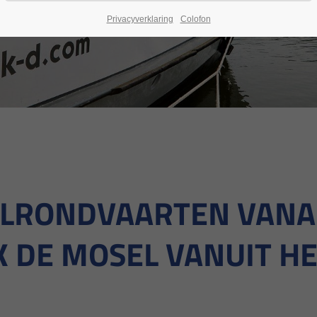
Privacyverklaring
Colofon
LRONDVAARTEN VANA
 DE MOSEL VANUIT H