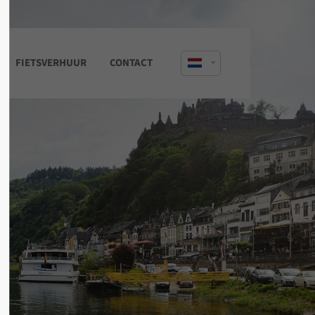
About us
FIETSVERHUUR
CONTACT
Lorem ipsum dolor sit amet,
consectetuer adipiscing elit.
Aenean commodo ligula eget dolor.
Aenean massa. Cum sociis natoque
penatibus et magnis dis parturient
montes, nascetur ridiculus mus. Donec
quam felis, ultricies nec.