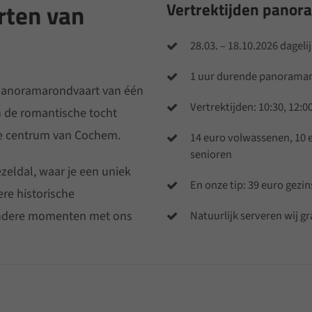
rten van
Vertrektijden pano
28.03. – 18.10.2026 dageli
1 uur durende panorama
 panoramarondvaart van één
Vertrektijden: 10:30, 12:00
n de romantische tocht
de centrum van Cochem.
14 euro volwassenen, 10 e
senioren
zeldal, waar je een uniek
En onze tip: 39 euro gezi
re historische
ondere momenten met ons
Natuurlijk serveren wij g