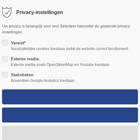
Privacy-instellingen
ort
Get in touch
Uw privacy is belangrijk voor ons! Selecteer hieronder de gewenste privacy-
ME
OVER ONS
RONDVAARTEN
EVENEMENTENVAARTEN
sum dolor sit amet:
instellingen.
Cybersteel Inc.
376-293 City Road, Suite 600
Vereist*
San Francisco, CA 94102
Noodzakelijke cookies toestaan zodat de website correct functioneert
4h
Externe media
/ 365days
Have any questions?
Externe media zoals OpenStreetMap en Youtube toestaan
+44 1234 567 890
Statistieken
Bovendien Google Analytics toestaan
Drop us a line
info@yourdomain.com
 support for our customers
i 8:00am - 5:00pm
(GMT +1)